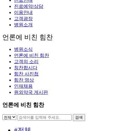
진료안내
진료예약/상담
이용안내
고객광장
병원소개
언론에 비친 힘찬
병원소식
언론에 비친 힘찬
고객의 소리
칭찬합시다
힘찬 사진첩
힘찬 영상
인재채용
원외약국 게시판
언론에 비친 힘찬
#전체