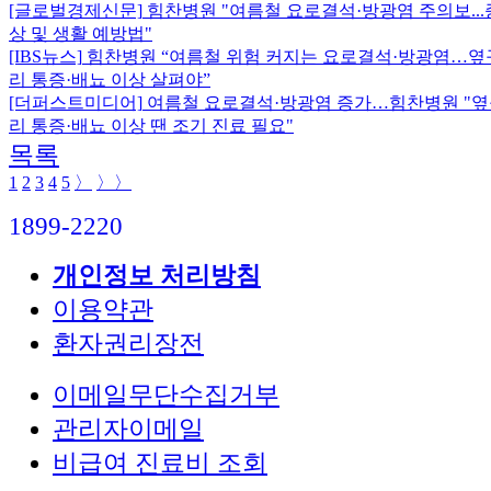
[글로벌경제신문]
힘찬병원 "여름철 요로결석·방광염 주의보...
상 및 생활 예방법"
[IBS뉴스]
힘찬병원 “여름철 위험 커지는 요로결석·방광염…옆
리 통증·배뇨 이상 살펴야”
[더퍼스트미디어]
여름철 요로결석·방광염 증가…힘찬병원 "
리 통증·배뇨 이상 땐 조기 진료 필요"
목록
1
2
3
4
5
〉
〉〉
1899-2220
개인정보 처리방침
이용약관
환자권리장전
이메일무단수집거부
관리자이메일
비급여 진료비 조회