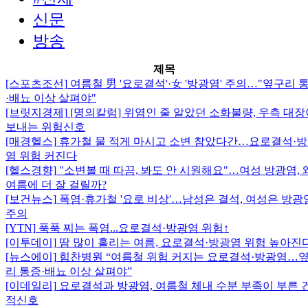
신문
방송
제목
[스포츠조선]
여름철 男 '요로결석'·女 '방광염' 주의…"옆구리 
·배뇨 이상 살펴야"
[브릿지경제]
[명의칼럼] 위염인 줄 알았던 소화불량, 우측 대장
보내는 위험신호
[매경헬스]
휴가철 물 적게 마시고 소변 참았다간…요로결석·
염 위험 커진다
[헬스경향]
"소변볼 때 따끔, 봐도 안 시원해요"…여성 방광염, 
여름에 더 잘 걸릴까?
[보건뉴스]
폭염·휴가철 '요로 비상'…남성은 결석, 여성은 방광
주의
[YTN]
푹푹 찌는 폭염...요로결석·방광염 위험↑
[이투데이]
땀 많이 흘리는 여름, 요로결석·방광염 위험 높아진
[뉴스에이]
힘찬병원 “여름철 위험 커지는 요로결석·방광염…
리 통증·배뇨 이상 살펴야”
[이데일리]
요로결석과 방광염, 여름철 체내 수분 부족이 부른 
적신호