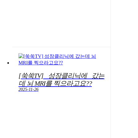
[쑥쑥TV] 성장클리닉에 갔는
데 뇌 MRI를 찍으라고요??
2025-11-26